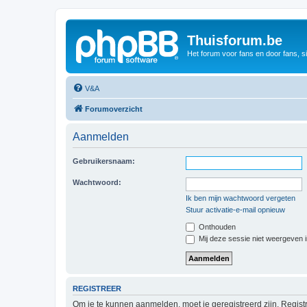
Thuisforum.be
Het forum voor fans en door fans, s
V&A
Forumoverzicht
Aanmelden
Gebruikersnaam:
Wachtwoord:
Ik ben mijn wachtwoord vergeten
Stuur activatie-e-mail opnieuw
Onthouden
Mij deze sessie niet weergeven in
REGISTREER
Om je te kunnen aanmelden, moet je geregistreerd zijn. Regist