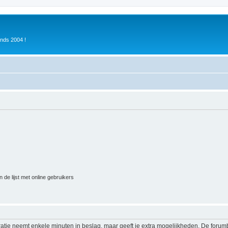
inds 2004 !
 de lijst met online gebruikers
ratie neemt enkele minuten in beslag, maar geeft je extra mogelijkheden. De foru