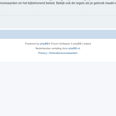
voorwaarden en het bijbehorend beleid. Bekijk ook de regels als je gebruik maakt v
Powered by
phpBB
® Forum Software © phpBB Limited
Nederlandse vertaling door
phpBB.nl
.
Privacy
|
Gebruikersvoorwaarden