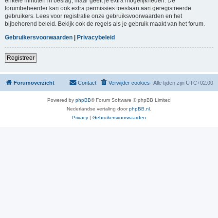
enkele minuten in beslag, maar geeft je extra mogelijkheden. De
forumbeheerder kan ook extra permissies toestaan aan geregistreerde
gebruikers. Lees voor registratie onze gebruiksvoorwaarden en het
bijbehorend beleid. Bekijk ook de regels als je gebruik maakt van het forum.
Gebruikersvoorwaarden
|
Privacybeleid
Registreer
Forumoverzicht
Contact
Verwijder cookies
Alle tijden zijn
UTC+02:00
Powered by
phpBB
® Forum Software © phpBB Limited
Nederlandse vertaling door
phpBB.nl
.
Privacy
|
Gebruikersvoorwaarden