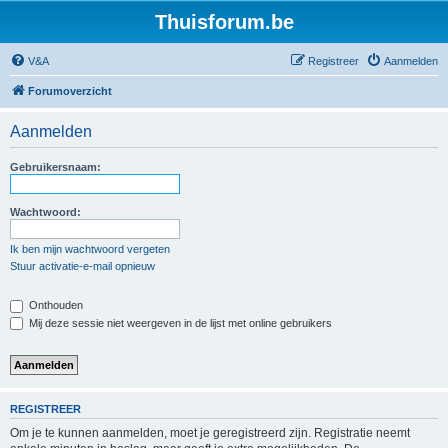
Thuisforum.be
V&A
Registreer
Aanmelden
Forumoverzicht
Aanmelden
Gebruikersnaam:
Wachtwoord:
Ik ben mijn wachtwoord vergeten
Stuur activatie-e-mail opnieuw
Onthouden
Mij deze sessie niet weergeven in de lijst met online gebruikers
REGISTREER
Om je te kunnen aanmelden, moet je geregistreerd zijn. Registratie neemt