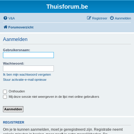
Thuisforum.be
V&A
Registreer
Aanmelden
Forumoverzicht
Aanmelden
Gebruikersnaam:
Wachtwoord:
Ik ben mijn wachtwoord vergeten
Stuur activatie-e-mail opnieuw
Onthouden
Mij deze sessie niet weergeven in de lijst met online gebruikers
REGISTREER
Om je te kunnen aanmelden, moet je geregistreerd zijn. Registratie neemt