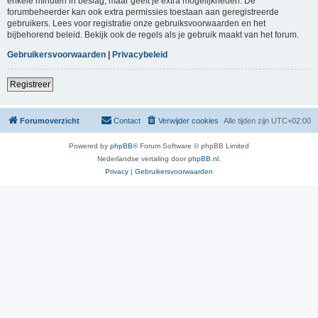
enkele minuten in beslag, maar geeft je extra mogelijkheden. De
forumbeheerder kan ook extra permissies toestaan aan geregistreerde
gebruikers. Lees voor registratie onze gebruiksvoorwaarden en het
bijbehorend beleid. Bekijk ook de regels als je gebruik maakt van het forum.
Gebruikersvoorwaarden
|
Privacybeleid
Registreer
Forumoverzicht
Contact
Verwijder cookies
Alle tijden zijn
UTC+02:00
Powered by
phpBB
® Forum Software © phpBB Limited
Nederlandse vertaling door
phpBB.nl
.
Privacy
|
Gebruikersvoorwaarden