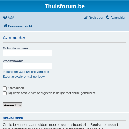
Thuisforum.be
V&A
Registreer
Aanmelden
Forumoverzicht
Aanmelden
Gebruikersnaam:
Wachtwoord:
Ik ben mijn wachtwoord vergeten
Stuur activatie-e-mail opnieuw
Onthouden
Mij deze sessie niet weergeven in de lijst met online gebruikers
REGISTREER
Om je te kunnen aanmelden, moet je geregistreerd zijn. Registratie neemt