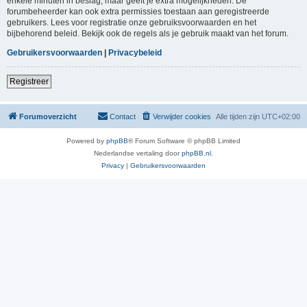
enkele minuten in beslag, maar geeft je extra mogelijkheden. De
forumbeheerder kan ook extra permissies toestaan aan geregistreerde
gebruikers. Lees voor registratie onze gebruiksvoorwaarden en het
bijbehorend beleid. Bekijk ook de regels als je gebruik maakt van het forum.
Gebruikersvoorwaarden
|
Privacybeleid
Registreer
Forumoverzicht
Contact
Verwijder cookies
Alle tijden zijn
UTC+02:00
Powered by
phpBB
® Forum Software © phpBB Limited
Nederlandse vertaling door
phpBB.nl
.
Privacy
|
Gebruikersvoorwaarden