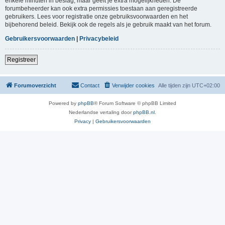
enkele minuten in beslag, maar geeft je extra mogelijkheden. De
forumbeheerder kan ook extra permissies toestaan aan geregistreerde
gebruikers. Lees voor registratie onze gebruiksvoorwaarden en het
bijbehorend beleid. Bekijk ook de regels als je gebruik maakt van het forum.
Gebruikersvoorwaarden
|
Privacybeleid
Registreer
Forumoverzicht
Contact
Verwijder cookies
Alle tijden zijn
UTC+02:00
Powered by
phpBB
® Forum Software © phpBB Limited
Nederlandse vertaling door
phpBB.nl
.
Privacy
|
Gebruikersvoorwaarden