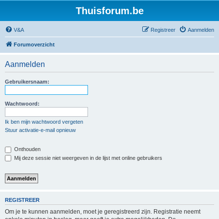
Thuisforum.be
V&A
Registreer
Aanmelden
Forumoverzicht
Aanmelden
Gebruikersnaam:
Wachtwoord:
Ik ben mijn wachtwoord vergeten
Stuur activatie-e-mail opnieuw
Onthouden
Mij deze sessie niet weergeven in de lijst met online gebruikers
REGISTREER
Om je te kunnen aanmelden, moet je geregistreerd zijn. Registratie neemt