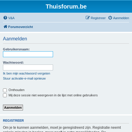
Thuisforum.be
V&A
Registreer
Aanmelden
Forumoverzicht
Aanmelden
Gebruikersnaam:
Wachtwoord:
Ik ben mijn wachtwoord vergeten
Stuur activatie-e-mail opnieuw
Onthouden
Mij deze sessie niet weergeven in de lijst met online gebruikers
REGISTREER
Om je te kunnen aanmelden, moet je geregistreerd zijn. Registratie neemt