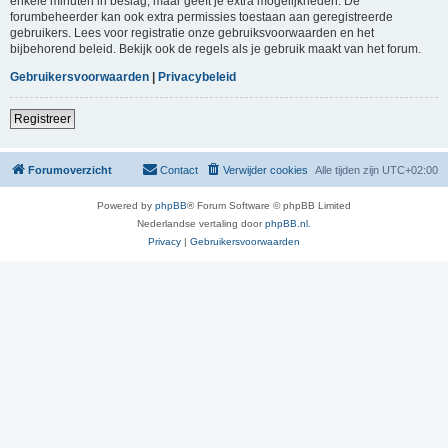
enkele minuten in beslag, maar geeft je extra mogelijkheden. De
forumbeheerder kan ook extra permissies toestaan aan geregistreerde
gebruikers. Lees voor registratie onze gebruiksvoorwaarden en het
bijbehorend beleid. Bekijk ook de regels als je gebruik maakt van het forum.
Gebruikersvoorwaarden
|
Privacybeleid
Registreer
Forumoverzicht
Contact
Verwijder cookies
Alle tijden zijn
UTC+02:00
Powered by
phpBB
® Forum Software © phpBB Limited
Nederlandse vertaling door
phpBB.nl
.
Privacy
|
Gebruikersvoorwaarden