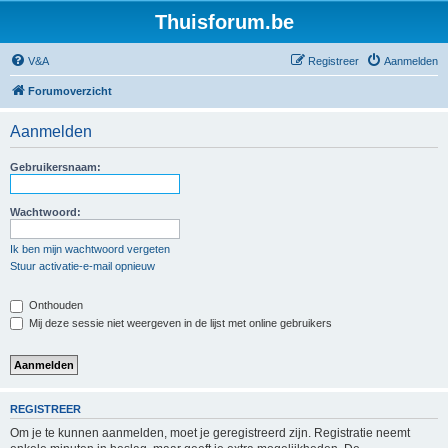
Thuisforum.be
V&A
Registreer
Aanmelden
Forumoverzicht
Aanmelden
Gebruikersnaam:
Wachtwoord:
Ik ben mijn wachtwoord vergeten
Stuur activatie-e-mail opnieuw
Onthouden
Mij deze sessie niet weergeven in de lijst met online gebruikers
REGISTREER
Om je te kunnen aanmelden, moet je geregistreerd zijn. Registratie neemt