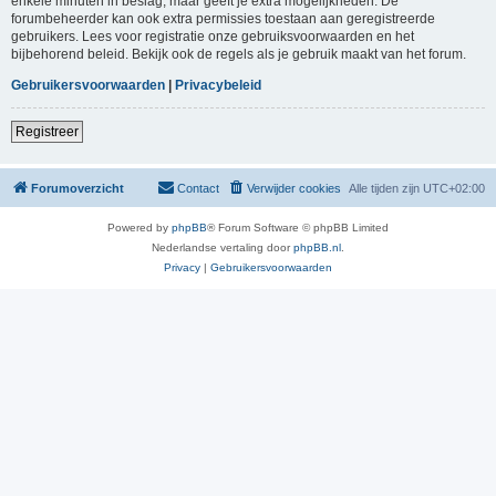
enkele minuten in beslag, maar geeft je extra mogelijkheden. De
forumbeheerder kan ook extra permissies toestaan aan geregistreerde
gebruikers. Lees voor registratie onze gebruiksvoorwaarden en het
bijbehorend beleid. Bekijk ook de regels als je gebruik maakt van het forum.
Gebruikersvoorwaarden
|
Privacybeleid
Registreer
Forumoverzicht
Contact
Verwijder cookies
Alle tijden zijn
UTC+02:00
Powered by
phpBB
® Forum Software © phpBB Limited
Nederlandse vertaling door
phpBB.nl
.
Privacy
|
Gebruikersvoorwaarden