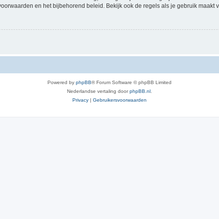
voorwaarden en het bijbehorend beleid. Bekijk ook de regels als je gebruik maakt v
Powered by
phpBB
® Forum Software © phpBB Limited
Nederlandse vertaling door
phpBB.nl
.
Privacy
|
Gebruikersvoorwaarden