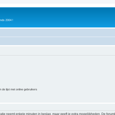
inds 2004 !
 de lijst met online gebruikers
ratie neemt enkele minuten in beslag, maar geeft je extra mogelijkheden. De foru