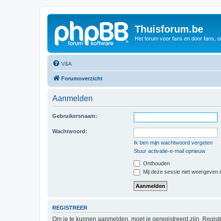
Thuisforum.be
Het forum voor fans en door fans, s
V&A
Forumoverzicht
Aanmelden
Gebruikersnaam:
Wachtwoord:
Ik ben mijn wachtwoord vergeten
Stuur activatie-e-mail opnieuw
Onthouden
Mij deze sessie niet weergeven in
REGISTREER
Om je te kunnen aanmelden, moet je geregistreerd zijn. Regist