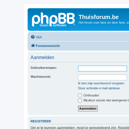
Thuisforum.be
Het forum voor fans en door fans, s
V&A
Forumoverzicht
Aanmelden
Gebruikersnaam:
Wachtwoord:
Ik ben mijn wachtwoord vergeten
Stuur activatie-e-mail opnieuw
Onthouden
Mij deze sessie niet weergeven in
REGISTREER
Om je te kunnen aanmelden, moet je geregistreerd zijn. Regist