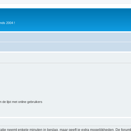
inds 2004 !
 de lijst met online gebruikers
ratie neemt enkele minuten in beslag, maar geeft je extra mogelijkheden. De foru