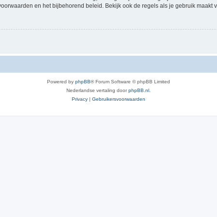
voorwaarden en het bijbehorend beleid. Bekijk ook de regels als je gebruik maakt v
Powered by
phpBB
® Forum Software © phpBB Limited
Nederlandse vertaling door
phpBB.nl
.
Privacy
|
Gebruikersvoorwaarden