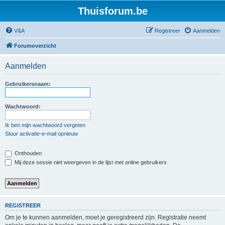
Thuisforum.be
V&A
Registreer
Aanmelden
Forumoverzicht
Aanmelden
Gebruikersnaam:
Wachtwoord:
Ik ben mijn wachtwoord vergeten
Stuur activatie-e-mail opnieuw
Onthouden
Mij deze sessie niet weergeven in de lijst met online gebruikers
REGISTREER
Om je te kunnen aanmelden, moet je geregistreerd zijn. Registratie neemt