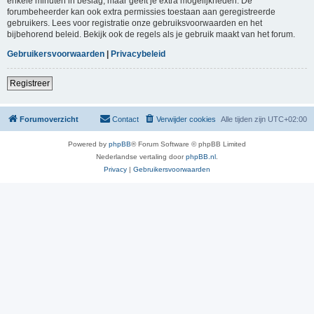
enkele minuten in beslag, maar geeft je extra mogelijkheden. De
forumbeheerder kan ook extra permissies toestaan aan geregistreerde
gebruikers. Lees voor registratie onze gebruiksvoorwaarden en het
bijbehorend beleid. Bekijk ook de regels als je gebruik maakt van het forum.
Gebruikersvoorwaarden
|
Privacybeleid
Registreer
Forumoverzicht
Contact
Verwijder cookies
Alle tijden zijn
UTC+02:00
Powered by
phpBB
® Forum Software © phpBB Limited
Nederlandse vertaling door
phpBB.nl
.
Privacy
|
Gebruikersvoorwaarden