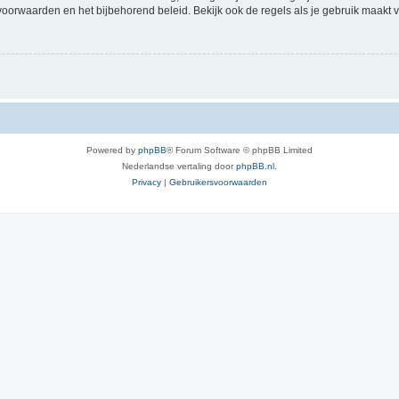
voorwaarden en het bijbehorend beleid. Bekijk ook de regels als je gebruik maakt v
Powered by
phpBB
® Forum Software © phpBB Limited
Nederlandse vertaling door
phpBB.nl
.
Privacy
|
Gebruikersvoorwaarden