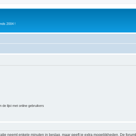
inds 2004 !
 de lijst met online gebruikers
ratie neemt enkele minuten in beslag, maar geeft je extra mogelijkheden. De foru