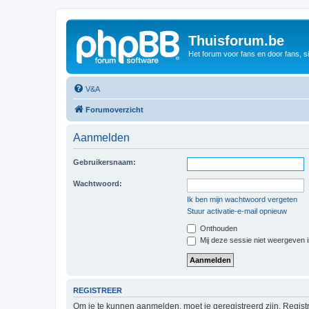
Thuisforum.be
Het forum voor fans en door fans, s
V&A
Forumoverzicht
Aanmelden
Gebruikersnaam:
Wachtwoord:
Ik ben mijn wachtwoord vergeten
Stuur activatie-e-mail opnieuw
Onthouden
Mij deze sessie niet weergeven in
REGISTREER
Om je te kunnen aanmelden, moet je geregistreerd zijn. Regist