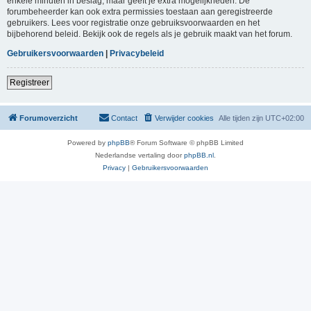
enkele minuten in beslag, maar geeft je extra mogelijkheden. De
forumbeheerder kan ook extra permissies toestaan aan geregistreerde
gebruikers. Lees voor registratie onze gebruiksvoorwaarden en het
bijbehorend beleid. Bekijk ook de regels als je gebruik maakt van het forum.
Gebruikersvoorwaarden
|
Privacybeleid
Registreer
Forumoverzicht
Contact
Verwijder cookies
Alle tijden zijn
UTC+02:00
Powered by
phpBB
® Forum Software © phpBB Limited
Nederlandse vertaling door
phpBB.nl
.
Privacy
|
Gebruikersvoorwaarden