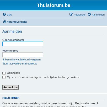
Thuisforum.be
V&A
Registreer
Aanmelden
Forumoverzicht
Aanmelden
Gebruikersnaam:
Wachtwoord:
Ik ben mijn wachtwoord vergeten
Stuur activatie-e-mail opnieuw
Onthouden
Mij deze sessie niet weergeven in de lijst met online gebruikers
REGISTREER
Om je te kunnen aanmelden, moet je geregistreerd zijn. Registratie neemt