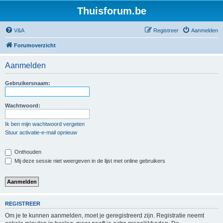
Thuisforum.be
V&A
Registreer
Aanmelden
Forumoverzicht
Aanmelden
Gebruikersnaam:
Wachtwoord:
Ik ben mijn wachtwoord vergeten
Stuur activatie-e-mail opnieuw
Onthouden
Mij deze sessie niet weergeven in de lijst met online gebruikers
REGISTREER
Om je te kunnen aanmelden, moet je geregistreerd zijn. Registratie neemt