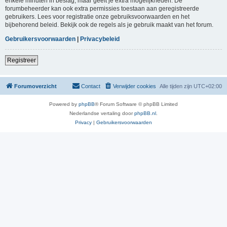
enkele minuten in beslag, maar geeft je extra mogelijkheden. De
forumbeheerder kan ook extra permissies toestaan aan geregistreerde
gebruikers. Lees voor registratie onze gebruiksvoorwaarden en het
bijbehorend beleid. Bekijk ook de regels als je gebruik maakt van het forum.
Gebruikersvoorwaarden
|
Privacybeleid
Registreer
Forumoverzicht
Contact
Verwijder cookies
Alle tijden zijn
UTC+02:00
Powered by
phpBB
® Forum Software © phpBB Limited
Nederlandse vertaling door
phpBB.nl
.
Privacy
|
Gebruikersvoorwaarden