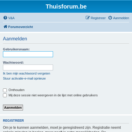
Thuisforum.be
V&A
Registreer
Aanmelden
Forumoverzicht
Aanmelden
Gebruikersnaam:
Wachtwoord:
Ik ben mijn wachtwoord vergeten
Stuur activatie-e-mail opnieuw
Onthouden
Mij deze sessie niet weergeven in de lijst met online gebruikers
REGISTREER
Om je te kunnen aanmelden, moet je geregistreerd zijn. Registratie neemt