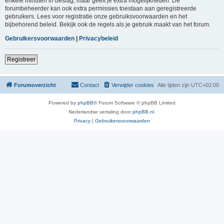
enkele minuten in beslag, maar geeft je extra mogelijkheden. De
forumbeheerder kan ook extra permissies toestaan aan geregistreerde
gebruikers. Lees voor registratie onze gebruiksvoorwaarden en het
bijbehorend beleid. Bekijk ook de regels als je gebruik maakt van het forum.
Gebruikersvoorwaarden
|
Privacybeleid
Registreer
Forumoverzicht
Contact
Verwijder cookies
Alle tijden zijn
UTC+02:00
Powered by
phpBB
® Forum Software © phpBB Limited
Nederlandse vertaling door
phpBB.nl
.
Privacy
|
Gebruikersvoorwaarden