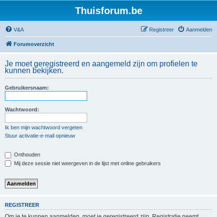
Thuisforum.be
V&A
Registreer
Aanmelden
Forumoverzicht
Je moet geregistreerd en aangemeld zijn om profielen te
kunnen bekijken.
Gebruikersnaam:
Wachtwoord:
Ik ben mijn wachtwoord vergeten
Stuur activatie-e-mail opnieuw
Onthouden
Mij deze sessie niet weergeven in de lijst met online gebruikers
REGISTREER
Om je te kunnen aanmelden, moet je geregistreerd zijn. Registratie neemt