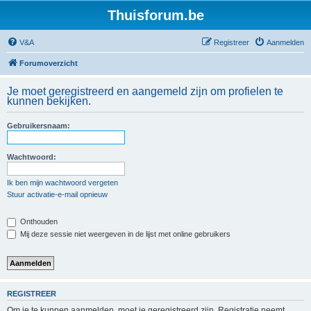
Thuisforum.be
V&A
Registreer
Aanmelden
Forumoverzicht
Je moet geregistreerd en aangemeld zijn om profielen te
kunnen bekijken.
Gebruikersnaam:
Wachtwoord:
Ik ben mijn wachtwoord vergeten
Stuur activatie-e-mail opnieuw
Onthouden
Mij deze sessie niet weergeven in de lijst met online gebruikers
REGISTREER
Om je te kunnen aanmelden, moet je geregistreerd zijn. Registratie neemt