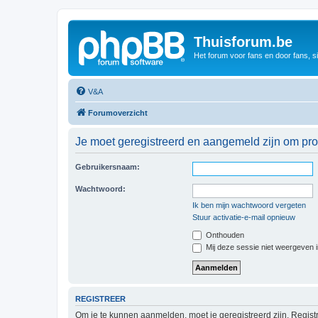
Thuisforum.be
Het forum voor fans en door fans, s
V&A
Forumoverzicht
Je moet geregistreerd en aangemeld zijn om prof
Gebruikersnaam:
Wachtwoord:
Ik ben mijn wachtwoord vergeten
Stuur activatie-e-mail opnieuw
Onthouden
Mij deze sessie niet weergeven in
REGISTREER
Om je te kunnen aanmelden, moet je geregistreerd zijn. Regist