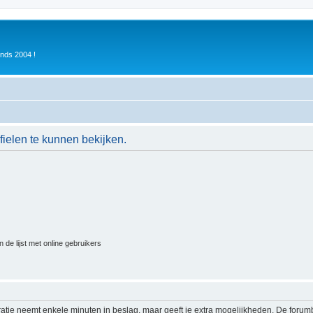
inds 2004 !
ielen te kunnen bekijken.
 de lijst met online gebruikers
ratie neemt enkele minuten in beslag, maar geeft je extra mogelijkheden. De foru