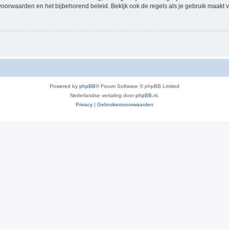
voorwaarden en het bijbehorend beleid. Bekijk ook de regels als je gebruik maakt v
Powered by
phpBB
® Forum Software © phpBB Limited
Nederlandse vertaling door
phpBB.nl
.
Privacy
|
Gebruikersvoorwaarden