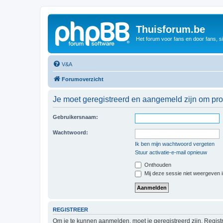
Thuisforum.be
Het forum voor fans en door fans, s
V&A
Forumoverzicht
Je moet geregistreerd en aangemeld zijn om prof
Gebruikersnaam:
Wachtwoord:
Ik ben mijn wachtwoord vergeten
Stuur activatie-e-mail opnieuw
Onthouden
Mij deze sessie niet weergeven in
REGISTREER
Om je te kunnen aanmelden, moet je geregistreerd zijn. Regist