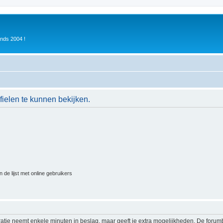
inds 2004 !
ielen te kunnen bekijken.
 de lijst met online gebruikers
ratie neemt enkele minuten in beslag, maar geeft je extra mogelijkheden. De foru