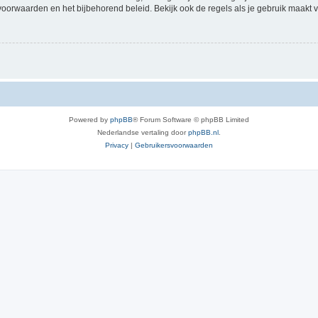
voorwaarden en het bijbehorend beleid. Bekijk ook de regels als je gebruik maakt v
Powered by
phpBB
® Forum Software © phpBB Limited
Nederlandse vertaling door
phpBB.nl
.
Privacy
|
Gebruikersvoorwaarden