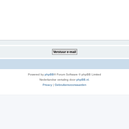
Powered by
phpBB
® Forum Software © phpBB Limited
Nederlandse vertaling door
phpBB.nl
.
Privacy
|
Gebruikersvoorwaarden