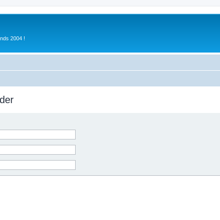
inds 2004 !
der