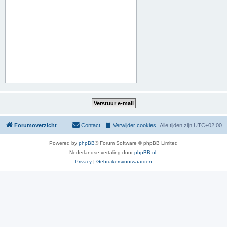
Forumoverzicht
Contact
Verwijder cookies
Alle tijden zijn
UTC+02:00
Powered by
phpBB
® Forum Software © phpBB Limited
Nederlandse vertaling door
phpBB.nl
.
Privacy
|
Gebruikersvoorwaarden