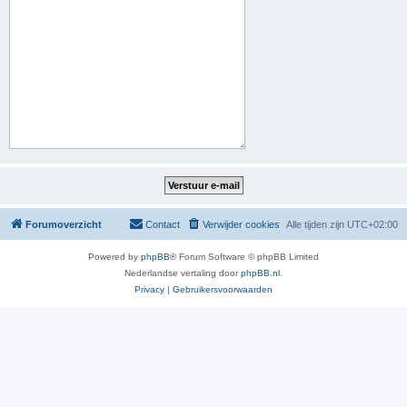
Forumoverzicht
Contact
Verwijder cookies
Alle tijden zijn
UTC+02:00
Powered by
phpBB
® Forum Software © phpBB Limited
Nederlandse vertaling door
phpBB.nl
.
Privacy
|
Gebruikersvoorwaarden