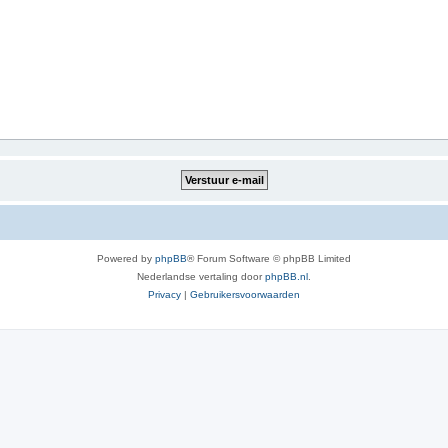
Powered by
phpBB
® Forum Software © phpBB Limited
Nederlandse vertaling door
phpBB.nl
.
Privacy
|
Gebruikersvoorwaarden