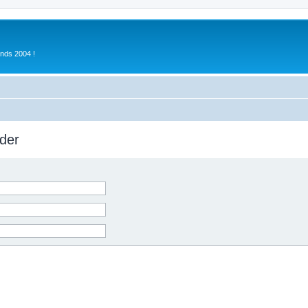
inds 2004 !
der