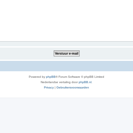
Powered by
phpBB
® Forum Software © phpBB Limited
Nederlandse vertaling door
phpBB.nl
.
Privacy
|
Gebruikersvoorwaarden