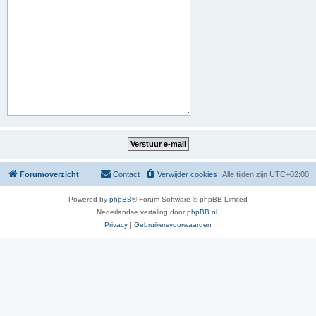
Forumoverzicht
Contact
Verwijder cookies
Alle tijden zijn
UTC+02:00
Powered by
phpBB
® Forum Software © phpBB Limited
Nederlandse vertaling door
phpBB.nl
.
Privacy
|
Gebruikersvoorwaarden