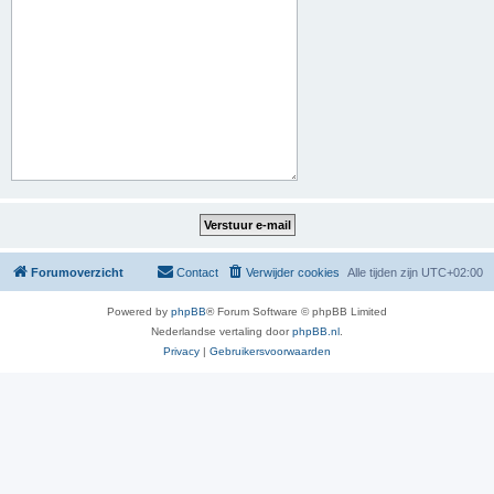
Forumoverzicht
Contact
Verwijder cookies
Alle tijden zijn
UTC+02:00
Powered by
phpBB
® Forum Software © phpBB Limited
Nederlandse vertaling door
phpBB.nl
.
Privacy
|
Gebruikersvoorwaarden