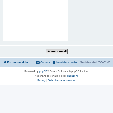
Forumoverzicht
Contact
Verwijder cookies
Alle tijden zijn
UTC+02:00
Powered by
phpBB
® Forum Software © phpBB Limited
Nederlandse vertaling door
phpBB.nl
.
Privacy
|
Gebruikersvoorwaarden