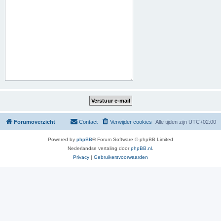
Forumoverzicht
Contact
Verwijder cookies
Alle tijden zijn
UTC+02:00
Powered by
phpBB
® Forum Software © phpBB Limited
Nederlandse vertaling door
phpBB.nl
.
Privacy
|
Gebruikersvoorwaarden