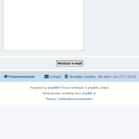
Forumoverzicht
Contact
Verwijder cookies
Alle tijden zijn
UTC+02:00
Powered by
phpBB
® Forum Software © phpBB Limited
Nederlandse vertaling door
phpBB.nl
.
Privacy
|
Gebruikersvoorwaarden