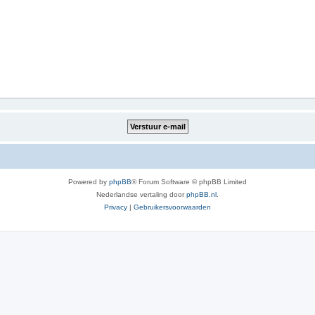
Powered by
phpBB
® Forum Software © phpBB Limited
Nederlandse vertaling door
phpBB.nl
.
Privacy
|
Gebruikersvoorwaarden