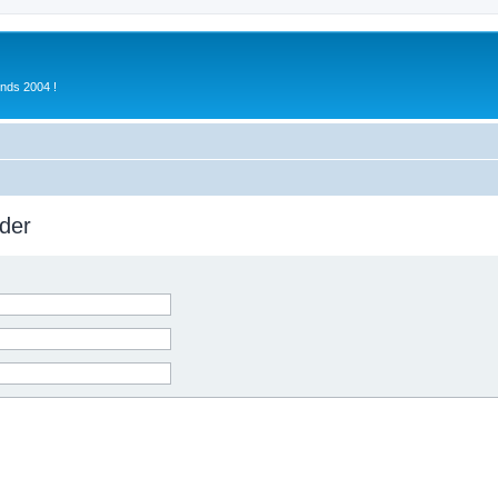
inds 2004 !
der