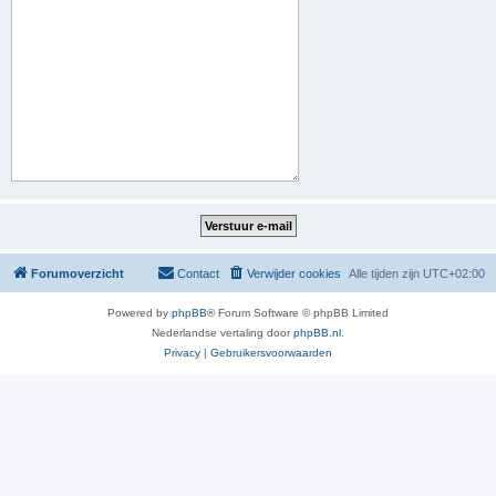
Forumoverzicht
Contact
Verwijder cookies
Alle tijden zijn
UTC+02:00
Powered by
phpBB
® Forum Software © phpBB Limited
Nederlandse vertaling door
phpBB.nl
.
Privacy
|
Gebruikersvoorwaarden