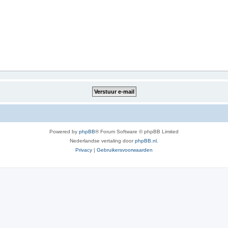
Powered by
phpBB
® Forum Software © phpBB Limited
Nederlandse vertaling door
phpBB.nl
.
Privacy
|
Gebruikersvoorwaarden