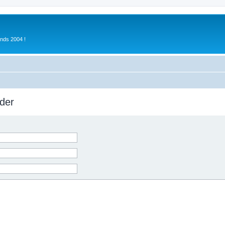
inds 2004 !
der