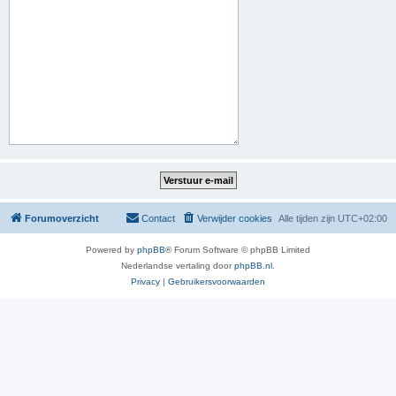
Forumoverzicht
Contact
Verwijder cookies
Alle tijden zijn
UTC+02:00
Powered by
phpBB
® Forum Software © phpBB Limited
Nederlandse vertaling door
phpBB.nl
.
Privacy
|
Gebruikersvoorwaarden