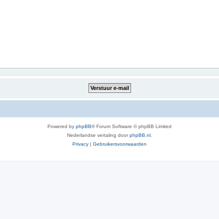
Powered by
phpBB
® Forum Software © phpBB Limited
Nederlandse vertaling door
phpBB.nl
.
Privacy
|
Gebruikersvoorwaarden