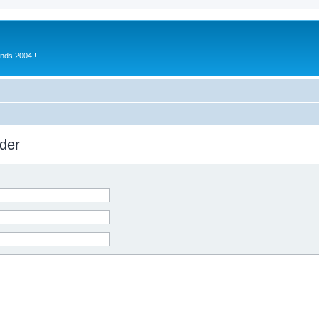
inds 2004 !
der