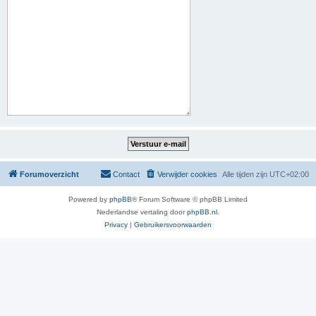
Forumoverzicht
Contact
Verwijder cookies
Alle tijden zijn
UTC+02:00
Powered by
phpBB
® Forum Software © phpBB Limited
Nederlandse vertaling door
phpBB.nl
.
Privacy
|
Gebruikersvoorwaarden