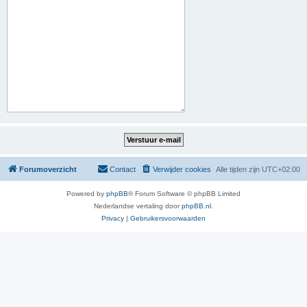
Forumoverzicht
Contact
Verwijder cookies
Alle tijden zijn
UTC+02:00
Powered by
phpBB
® Forum Software © phpBB Limited
Nederlandse vertaling door
phpBB.nl
.
Privacy
|
Gebruikersvoorwaarden