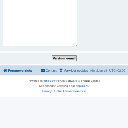
Forumoverzicht
Contact
Verwijder cookies
Alle tijden zijn
UTC+02:00
Powered by
phpBB
® Forum Software © phpBB Limited
Nederlandse vertaling door
phpBB.nl
.
Privacy
|
Gebruikersvoorwaarden