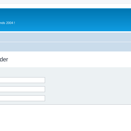
inds 2004 !
der