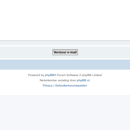
Powered by
phpBB
® Forum Software © phpBB Limited
Nederlandse vertaling door
phpBB.nl
.
Privacy
|
Gebruikersvoorwaarden