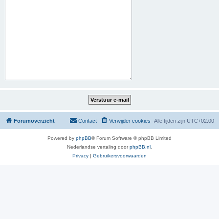
Forumoverzicht
Contact
Verwijder cookies
Alle tijden zijn
UTC+02:00
Powered by
phpBB
® Forum Software © phpBB Limited
Nederlandse vertaling door
phpBB.nl
.
Privacy
|
Gebruikersvoorwaarden