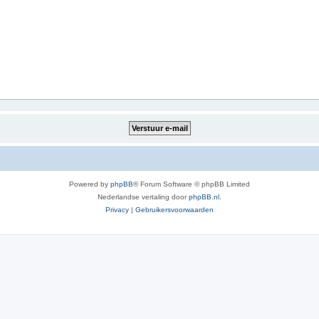
Powered by
phpBB
® Forum Software © phpBB Limited
Nederlandse vertaling door
phpBB.nl
.
Privacy
|
Gebruikersvoorwaarden