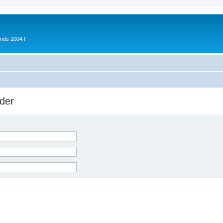
inds 2004 !
der