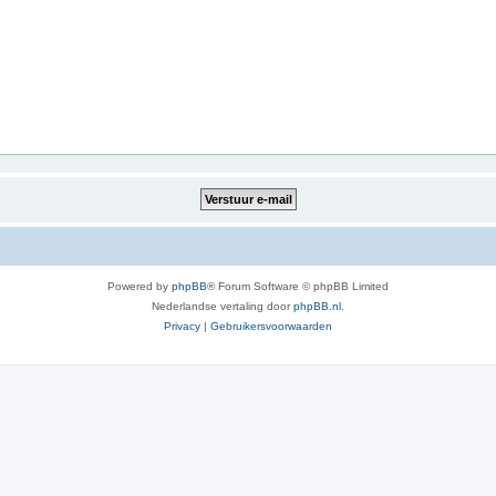
Powered by
phpBB
® Forum Software © phpBB Limited
Nederlandse vertaling door
phpBB.nl
.
Privacy
|
Gebruikersvoorwaarden