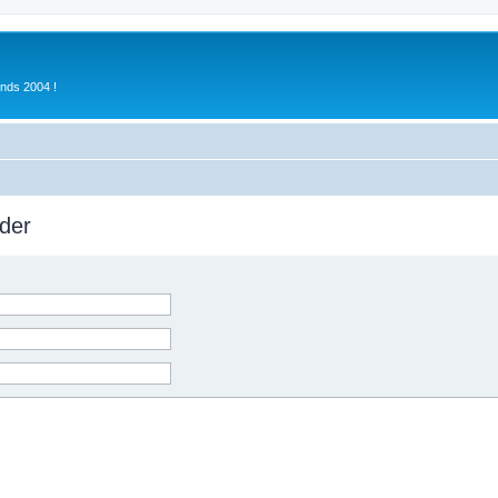
inds 2004 !
der