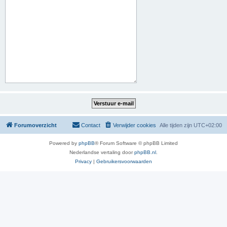
Forumoverzicht
Contact
Verwijder cookies
Alle tijden zijn
UTC+02:00
Powered by
phpBB
® Forum Software © phpBB Limited
Nederlandse vertaling door
phpBB.nl
.
Privacy
|
Gebruikersvoorwaarden