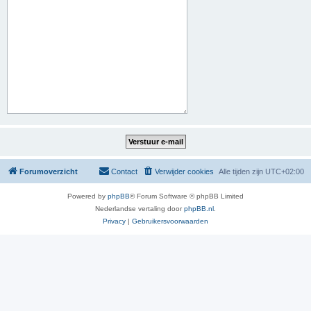
Forumoverzicht
Contact
Verwijder cookies
Alle tijden zijn
UTC+02:00
Powered by
phpBB
® Forum Software © phpBB Limited
Nederlandse vertaling door
phpBB.nl
.
Privacy
|
Gebruikersvoorwaarden