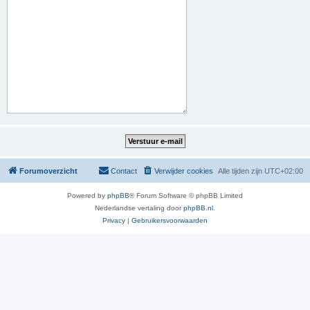
Forumoverzicht
Contact
Verwijder cookies
Alle tijden zijn
UTC+02:00
Powered by
phpBB
® Forum Software © phpBB Limited
Nederlandse vertaling door
phpBB.nl
.
Privacy
|
Gebruikersvoorwaarden