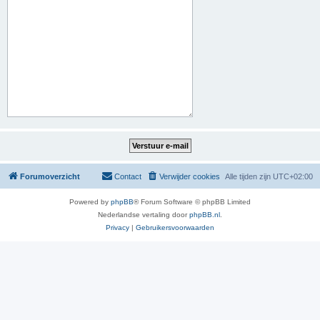
Forumoverzicht
Contact
Verwijder cookies
Alle tijden zijn
UTC+02:00
Powered by
phpBB
® Forum Software © phpBB Limited
Nederlandse vertaling door
phpBB.nl
.
Privacy
|
Gebruikersvoorwaarden