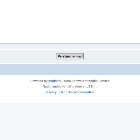
Powered by
phpBB
® Forum Software © phpBB Limited
Nederlandse vertaling door
phpBB.nl
.
Privacy
|
Gebruikersvoorwaarden