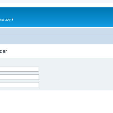
inds 2004 !
der