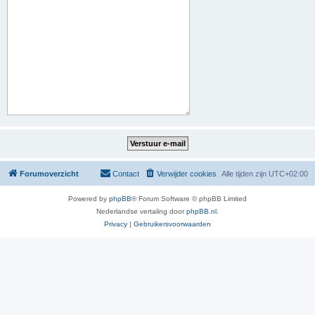
Forumoverzicht
Contact
Verwijder cookies
Alle tijden zijn
UTC+02:00
Powered by
phpBB
® Forum Software © phpBB Limited
Nederlandse vertaling door
phpBB.nl
.
Privacy
|
Gebruikersvoorwaarden