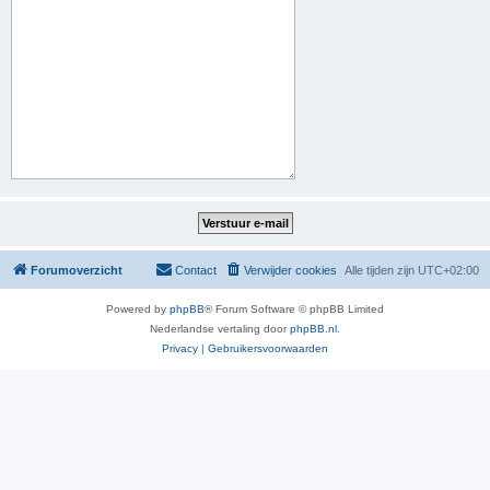
Forumoverzicht
Contact
Verwijder cookies
Alle tijden zijn
UTC+02:00
Powered by
phpBB
® Forum Software © phpBB Limited
Nederlandse vertaling door
phpBB.nl
.
Privacy
|
Gebruikersvoorwaarden