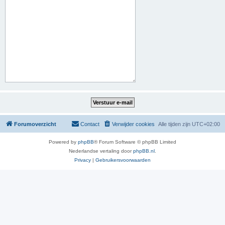
Forumoverzicht
Contact
Verwijder cookies
Alle tijden zijn
UTC+02:00
Powered by
phpBB
® Forum Software © phpBB Limited
Nederlandse vertaling door
phpBB.nl
.
Privacy
|
Gebruikersvoorwaarden