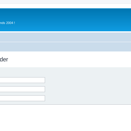
inds 2004 !
der