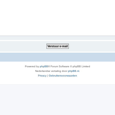
Powered by
phpBB
® Forum Software © phpBB Limited
Nederlandse vertaling door
phpBB.nl
.
Privacy
|
Gebruikersvoorwaarden