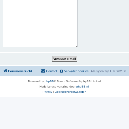
Forumoverzicht
Contact
Verwijder cookies
Alle tijden zijn
UTC+02:00
Powered by
phpBB
® Forum Software © phpBB Limited
Nederlandse vertaling door
phpBB.nl
.
Privacy
|
Gebruikersvoorwaarden